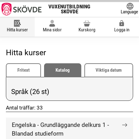
VUXENUTBILDNING
SKÖVDE
Language
Powered
Hitta kurser
Mina sidor
Kurskorg
Logga in
Hitta kurser
Fritext
Katalog
Viktiga datum
Språk (26 st)
Vald kategori:
Antal träffar:
33
don't click me
don't click me
Engelska - Grundläggande delkurs 1 -
Blandad studieform