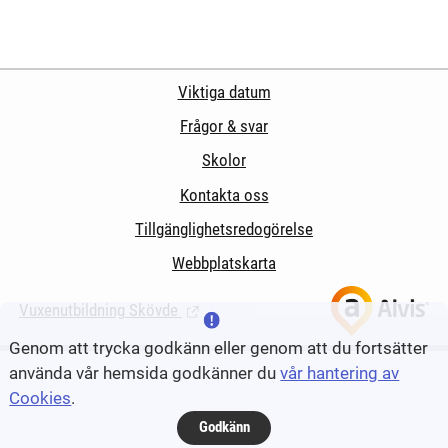
Viktiga datum
Frågor & svar
Skolor
Kontakta oss
Tillgänglighetsredogörelse
Webbplatskarta
Vuxenutbildning Skövde
(Länk till extern sida.)
Genom att trycka godkänn eller genom att du fortsätter
använda vår hemsida godkänner du
vår hantering av
Cookies
.
Godkänn