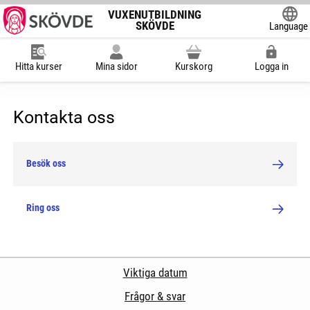
VUXENUTBILDNING
SKÖVDE
Language
Powered
Hitta kurser
Mina sidor
Kurskorg
Logga in
Kontakta oss
Besök oss
Ring oss
Viktiga datum
Frågor & svar