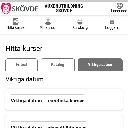
VUXENUTBILDNING
SKÖVDE
Language
Powered
Hitta kurser
Mina sidor
Kurskorg
Logga in
Hitta kurser
Fritext
Katalog
Viktiga datum
Viktiga datum
Viktiga datum - teoretiska kurser
Viktiga datum - yrkesutbildningar